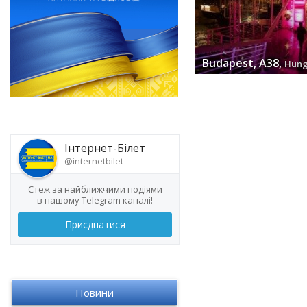
Budapest, А38,
Hung
заходів (0) »
Інтернет-Білет
@internetbilet
Стеж за найближчими подіями
в нашому Telegram каналі!
Приєднатися
Новини