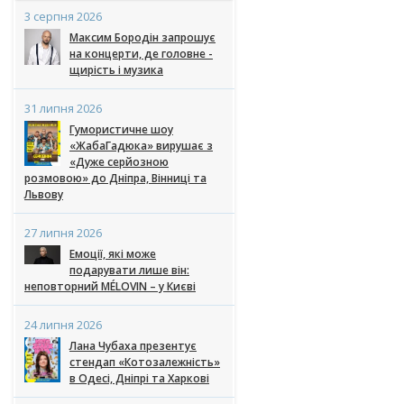
3 серпня 2026
Максим Бородін запрошує
на концерти, де головне -
щирість і музика
31 липня 2026
Гумористичне шоу
«ЖабаГадюка» вирушає з
«Дуже серйозною
розмовою» до Дніпра, Вінниці та
Львову
27 липня 2026
Емоції, які може
подарувати лише він:
неповторний MÉLOVIN – у Києві
24 липня 2026
Лана Чубаха презентує
стендап «Котозалежність»
в Одесі, Дніпрі та Харкові