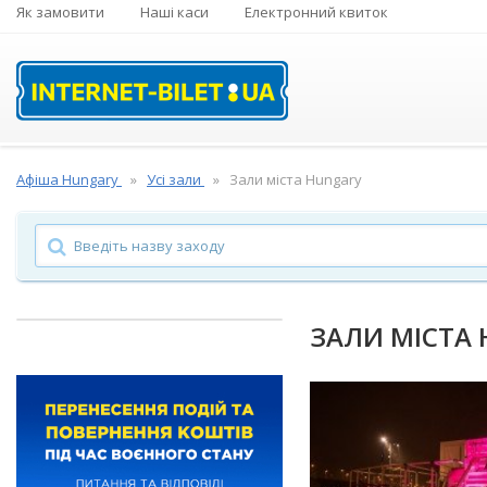
Як замовити
Наші каси
Електронний квиток
Афіша Hungary
Усі зали
Зали міста Hungary
ЗАЛИ МІСТА