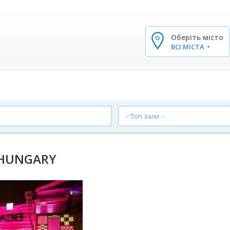
Оберіть місто
✕
ВСІ МІСТА
-- Топ зали --
 HUNGARY